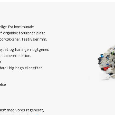
eligt fra kommunale
f organisk forurenet plast
torkøkkener, festivaler mm.
ejdet og har ingen lugtgener.
jtestøbeproduktion.
.
rd i big bags eller efter
else
last med vores regenerat,