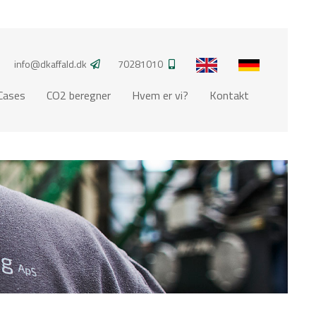
info@dkaffald.dk
70281010
Cases
CO2 beregner
Hvem er vi?
Kontakt