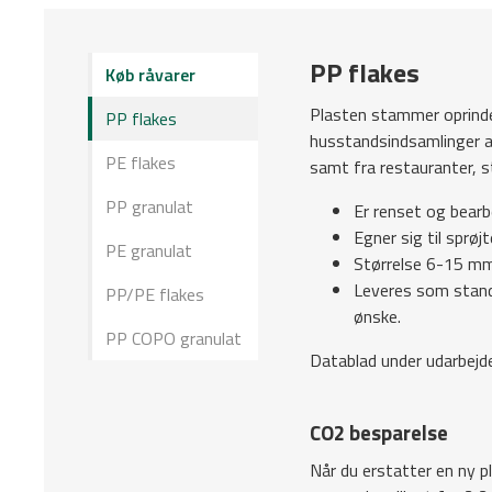
PP flakes
Køb råvarer
Plasten stammer oprind
PP flakes
husstandsindsamlinger a
PE flakes
samt fra restauranter, s
PP granulat
Er renset og bearb
Egner sig til sprø
PE granulat
Størrelse 6-15 mm
Leveres som standa
PP/PE flakes
ønske.
PP COPO granulat
Datablad under udarbejd
CO2 besparelse
Når du erstatter en ny p