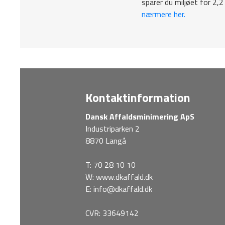
sparer du miljøet for 2,2 
nærmere her.
Kontaktinformation
Dansk Affaldsminimering ApS
Industriparken 2
8870 Langå
T:
70 28 10 10
W:
www.dkaffald.dk
E:
info@dkaffald.dk
CVR: 33649142